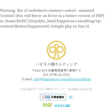
Warning
: Use of undefined constant content - assumed
'content' (this will throw an Error in a future version of PHP)
in
/home/kir067220/public_html/happiness-consulting/wp-
content/themes/happiness02.3/single.php
on line
61
ハピネス婚サルティング
〒662-874 兵庫県西宮市六軒町7-9
Tel. 0798-61-3533
E-mail.
info@happiness-consulting.wedding
Copyright © ハピネス婚サルティング All Rights Reserved.
IBJ
日本仲人連盟